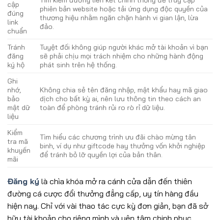
cập
phiên bản website hoặc tải ứng dụng độc quyền của
đúng
thương hiệu nhằm ngăn chặn hành vi gian lận, lừa
link
đảo.
chuẩn
Tránh
Tuyệt đối không giúp người khác mở tài khoản vì bạn
đăng
sẽ phải chịu mọi trách nhiệm cho những hành động
ký hộ
phát sinh trên hệ thống.
Ghi
nhớ,
Không chia sẻ tên đăng nhập, mật khẩu hay mã giao
bảo
dịch cho bất kỳ ai, nên lưu thông tin theo cách an
mật dữ
toàn để phòng tránh rủi ro rò rỉ dữ liệu.
liệu
Kiểm
Tìm hiểu các chương trình ưu đãi chào mừng tân
tra mã
binh, ví dụ như giftcode hay thưởng vốn khởi nghiệp
khuyến
để tránh bỏ lỡ quyền lợi của bản thân.
mãi
Đăng ký
là chìa khóa mở ra cánh cửa dẫn đến thiên
đường cá cược đổi thưởng đẳng cấp, uy tín hàng đầu
hiện nay. Chỉ với vài thao tác cực kỳ đơn giản, bạn đã sở
hữu tài khoản cho riêng mình và yên tâm chinh phục