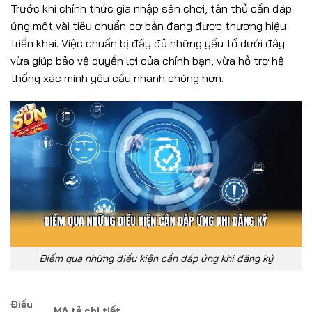
Trước khi chính thức gia nhập sân chơi, tân thủ cần đáp
ứng một vài tiêu chuẩn cơ bản đang được thương hiệu
triển khai. Việc chuẩn bị đầy đủ những yếu tố dưới đây
vừa giúp bảo vệ quyền lợi của chính bạn, vừa hỗ trợ hệ
thống xác minh yêu cầu nhanh chóng hơn.
Điểm qua những điều kiện cần đáp ứng khi đăng ký
Điều
Mô tả chi tiết