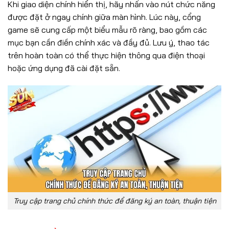
Khi giao diện chính hiển thị, hãy nhấn vào nút chức năng
được đặt ở ngay chính giữa màn hình. Lúc này, cổng
game sẽ cung cấp một biểu mẫu rõ ràng, bao gồm các
mục bạn cần điền chính xác và đầy đủ. Lưu ý, thao tác
trên hoàn toàn có thể thực hiện thông qua điện thoại
hoặc ứng dụng đã cài đặt sẵn.
Truy cập trang chủ chính thức để đăng ký an toàn, thuận tiện