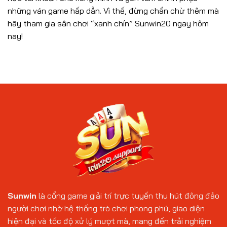
những ván game hấp dẫn. Vì thế, đừng chần chừ thêm mà
hãy tham gia sân chơi “xanh chín” Sunwin20 ngay hôm
nay!
Sunwin
là cổng game giải trí trực tuyến thu hút đông đảo
người chơi nhờ hệ thống trò chơi phong phú, giao diện
hiện đại và tốc độ xử lý mượt mà, mang đến trải nghiệm